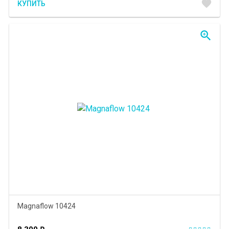
favorite
КУПИТЬ
zoom_in
Magnaflow 10424