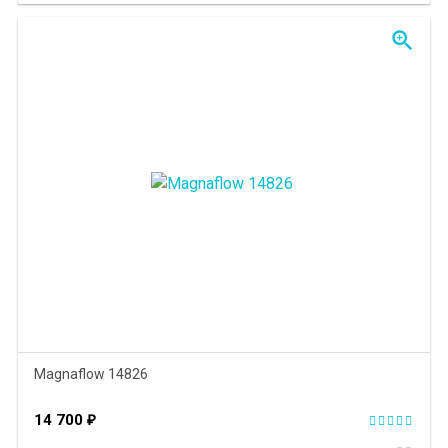
zoom_in
Magnaflow 14826
14 700
₽