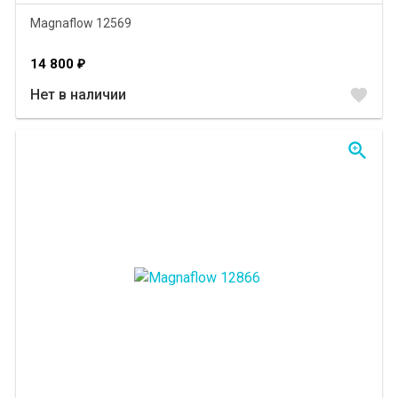
Magnaflow 12569
14 800
₽
favorite
Нет в наличии
zoom_in