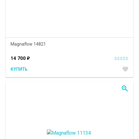
Magnaflow 14821
14 700
₽
favorite
КУПИТЬ
zoom_in