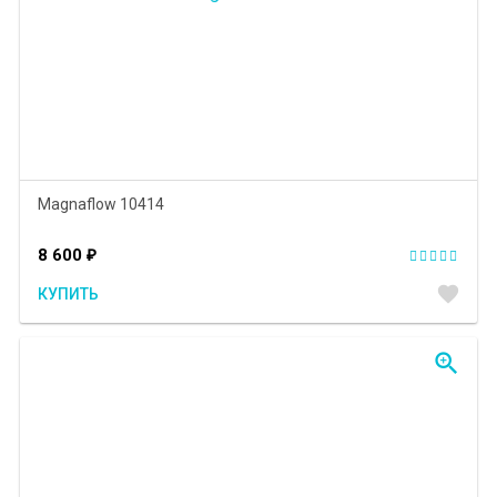
Magnaflow 10414
8 600
₽
favorite
КУПИТЬ
zoom_in