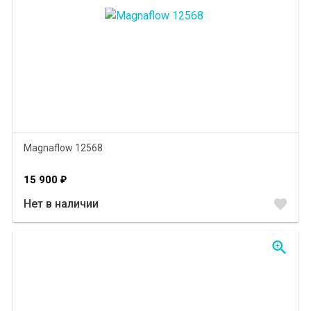
Magnaflow 12568
15 900
₽
favorite
Нет в наличии
zoom_in