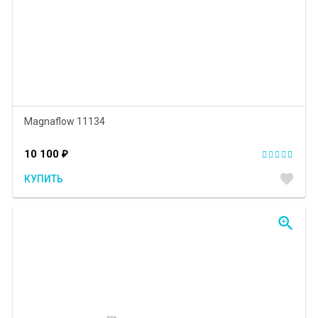
Magnaflow 11134
10 100
₽
favorite
КУПИТЬ
zoom_in