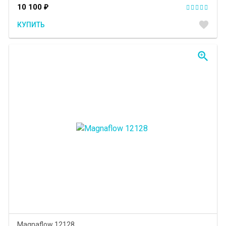
10 100
₽
favorite
КУПИТЬ
zoom_in
Magnaflow 12128