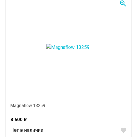
zoom_in
Magnaflow 13259
8 600
₽
favorite
Нет в наличии