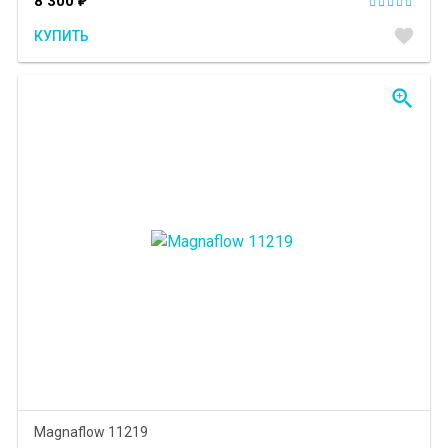
8 300
₽
favorite
КУПИТЬ
zoom_in
Magnaflow 11219