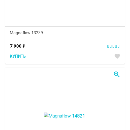
Magnaflow 13239
7 900
₽
favorite
КУПИТЬ
zoom_in