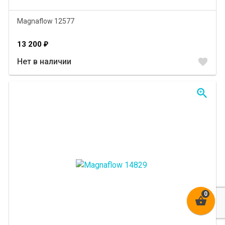
Magnaflow 12577
13 200
₽
favorite
Нет в наличии
zoom_in
shopping_basket