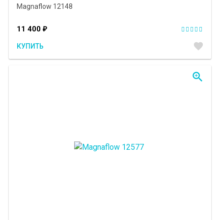
Magnaflow 12148
11 400
₽
favorite
КУПИТЬ
zoom_in