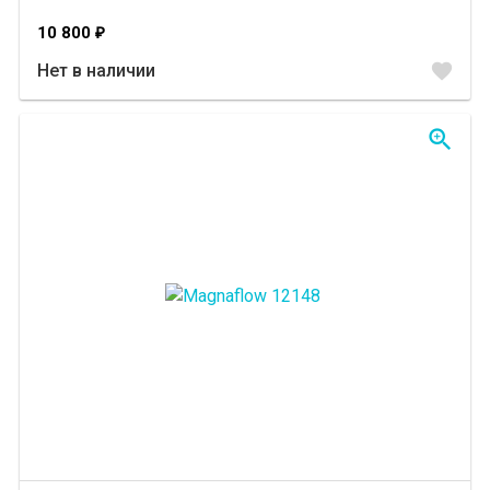
10 800
₽
favorite
Нет в наличии
zoom_in