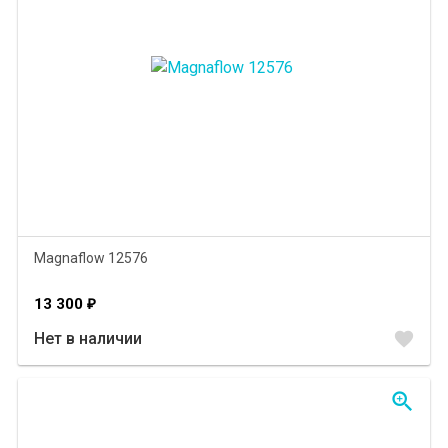
Magnaflow 12576
13 300
₽
favorite
Нет в наличии
zoom_in