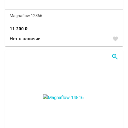
Magnaflow 12866
11 200
₽
favorite
Нет в наличии
zoom_in