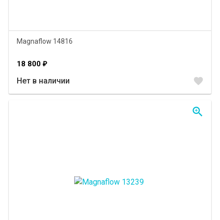
Magnaflow 14816
18 800
₽
favorite
Нет в наличии
zoom_in