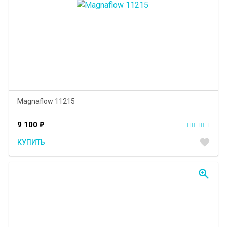
Magnaflow 11215
9 100
₽
favorite
КУПИТЬ
zoom_in