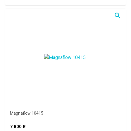
zoom_in
Magnaflow 10415
7 800
₽