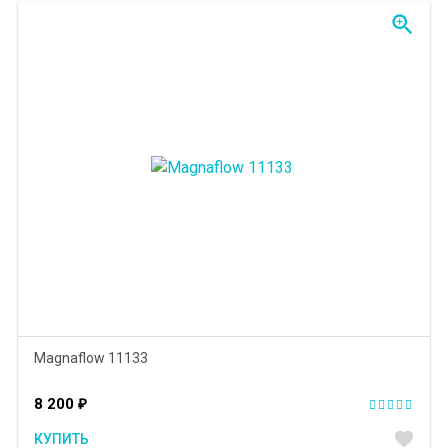
zoom_in
Magnaflow 11133
8 200
₽
favorite
КУПИТЬ