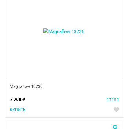
Magnaflow 13236
7 700
₽
favorite
КУПИТЬ
zoom_in