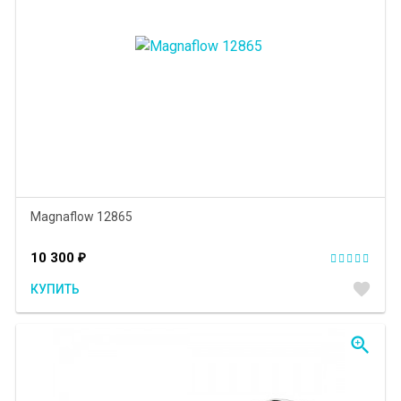
Magnaflow 12865
10 300
₽
favorite
КУПИТЬ
zoom_in