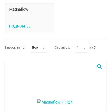
Magnaflow
ПОДРОБНЕЕ
Выводить по:
Все
Страница:
1
из 5
zoom_in