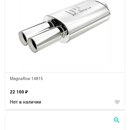
Magnaflow 14815
22 100
₽
favorite
Нет в наличии
zoom_in