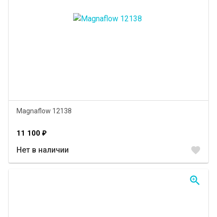
Magnaflow 12138
11 100
₽
favorite
Нет в наличии
zoom_in