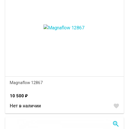
Magnaflow 12867
10 500
₽
favorite
Нет в наличии
zoom_in